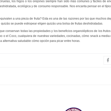
ciruelas, los higos o los orejones siempre han sido más comunes y fáciles de en
 deshidratada, ecológica y de consumo responsable. Nos encanta pensar en el típi
uivalen a una pieza de fruta? Esta es una de las razones por las que muchos dep
 quizás se puede estropear eligen quizás una bolsa de frutas deshidratadas.
ue conservan todas las propiedades y los beneficios organolépticos de los frutos
zano o el Coco, cualquiera de nuestras variedades, cocinadas, cómo snack a medi
a alternativa saludable cómo opción para picar entre horas.