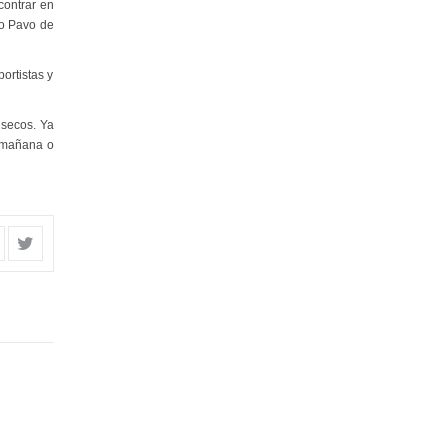
contrar en
co Pavo de
ortistas y
 secos. Ya
a mañana o