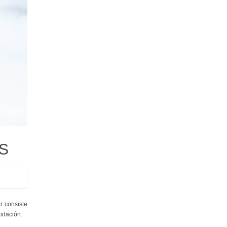
S
r consiste
xidación.